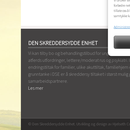
Vi bruker te
forbedre net
tillate oss 
samtykke ka
Administrer
DEN SKREDDERSYDDE ENHET
Vi kan tilby bo og behandlingstilbud for ungdom mello
atferds utfordringer, lettere/moderat rus og psykiatri. I t
endringstiltak for familier, ulike akuttiltak, familiehjem
grunntanke i DSE er å skreddersy tiltaket i størst muli
samarbeidspartnere.
Les mer
© Den Skreddersydde Enhet.
Utvikling og design av Hjelseth 