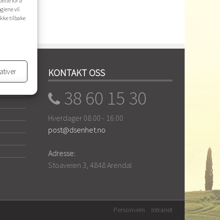
ette for å
giene vil
ekke tilbake
ativer
KONTAKT OSS
38 60 15 30
Hverdager 08.00 - 16.00
post@dsenhet.no
Adresse:
Stoaveien 3, 4848 Arendal
Personvern
Intranet