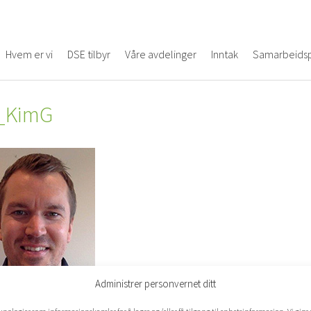
Hvem er vi
DSE tilbyr
Våre avdelinger
Inntak
Samarbeidsp
_KimG
Administrer personvernet ditt