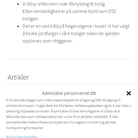
Vi tilbyr ettervern i nær tilknytning til bolig.
Ettervernsleilighet er på samme tomt som DSE
boligen.
Det er en rød tråd på fargevalgene i huset. Vi har valgt
å bruke jordfarger i våre boliger siden de sjelden
oppleves som «triggere».
Artikler
TBO
Administrer personvernet ditt
Vi bruker teknologier som informasjonskapsler for å lagre og/eller få tilgang til
TMA
enhetsinformasjon. Vi gjør dette for å forbedre nettleseropplevelsen og for å vise (ikke-)
personlig tilpassede annonser. Å samtykke til disse teknologiene vil tillate oss å
behandle data som nettleseratferd eller unike ID-er på dette nettstedet. Å ikke
samtykke eller trekke tilbake samtykke kan ha negativ innvirkning på visse
funksjoner og funksjoner.
DEN SKREDDERSYDDE ENHET
Administrer tjenester