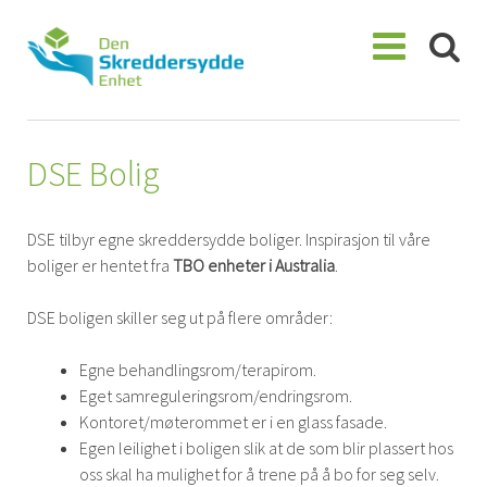
Skip
to
content
DSE Bolig
DSE tilbyr egne skreddersydde boliger. Inspirasjon til våre
boliger er hentet fra
TBO enheter i Australia
.
DSE boligen skiller seg ut på flere områder:
Egne behandlingsrom/terapirom.
Eget samreguleringsrom/endringsrom.
Kontoret/møterommet er i en glass fasade.
Egen leilighet i boligen slik at de som blir plassert hos
oss skal ha mulighet for å trene på å bo for seg selv.