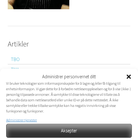
Artikler
TBO
TMA
Administrer personvernet ditt
Vi bruker teknologier som informasjonskapsler for å lagre og/eller få tilgang til
enhetsinformasjon. Vi gjør dette for å forbedre nettleseropplevelsen og for å vise (ikke-)
personlig tilpassede annonser. Å samtykke til disse teknologiene vil tillate oss å
DEN SKREDDERSYDDE ENHET
behandle data som nettleseratferd eller unike ID-er på dette nettstedet. Å ikke
samtykke eller trekke tilbake samtykke kan ha negativ innvirkning på visse
Vi kan tilby bo og behandlingstilbud for ungdom mellom 13 –
funksjoner og funksjoner.
18 (23) år med alvorlige atferds utfordringer,
Administrer tjenester
lettere/moderat rus og psykiatri. I tillegg tilbyr vi ulike
Aksepter
endringstiltak for familier, ulike akuttiltak, familiehjem og