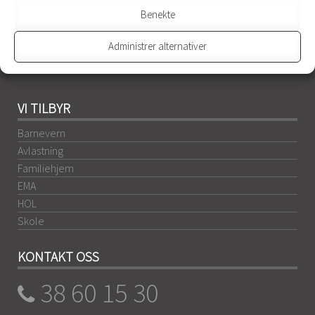
avlastningstjenester. En grunntanke i DSE er å skreddersy
Benekte
tiltaket i størst mulig grad i samråd med våre
samarbeidspartnere.
Administrer alternativer
Les mer
VI TILBYR
Barnevern
Avlastning
Familiehjem
EMA
HOL
Skole
KONTAKT OSS
38 60 15 30