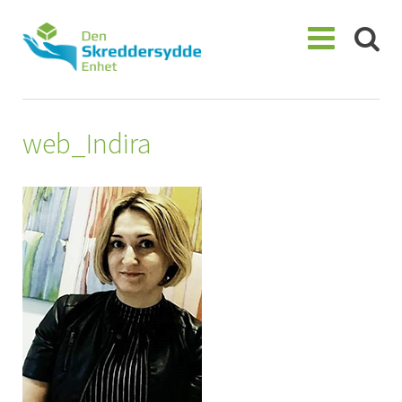
Skip
to
content
web_Indira