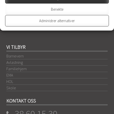
endringstiltak for familier, ulike akuttiltak, familiehjem og
Benekte
avlastningstjenester. En grunntanke i DSE er å skreddersy
tiltaket i størst mulig grad i samråd med våre
Administrer alternativer
samarbeidspartnere.
Les mer
VI TILBYR
Barnevern
Avlastning
Familiehjem
EMA
HOL
Skole
KONTAKT OSS
38 60 15 30