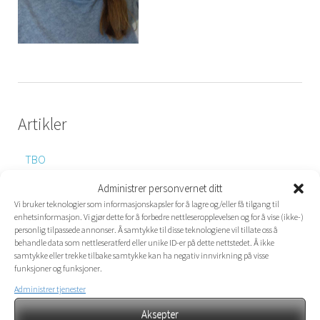
Artikler
TBO
TMA
Administrer personvernet ditt
Vi bruker teknologier som informasjonskapsler for å lagre og/eller få tilgang til
enhetsinformasjon. Vi gjør dette for å forbedre nettleseropplevelsen og for å vise (ikke-)
personlig tilpassede annonser. Å samtykke til disse teknologiene vil tillate oss å
behandle data som nettleseratferd eller unike ID-er på dette nettstedet. Å ikke
DEN SKREDDERSYDDE ENHET
samtykke eller trekke tilbake samtykke kan ha negativ innvirkning på visse
funksjoner og funksjoner.
Vi kan tilby bo og behandlingstilbud for ungdom mellom 13 –
Administrer tjenester
18 (23) år med alvorlige atferds utfordringer,
lettere/moderat rus og psykiatri. I tillegg tilbyr vi ulike
Aksepter